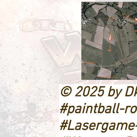
© 2025 by Dkp
#paintball-r
#Lasergame-