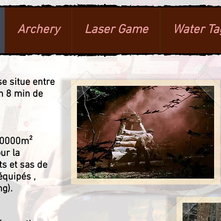
Archery
Laser Game
Water Ta
e situe entre
on 8 min de
 30000m²
ur la
ets et sas de
équipés ,
ng).