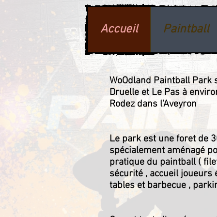
Accueil
Paintball
WoOdland Paintball Park s
Druelle et Le Pas à envir
Rodez dans l'Aveyron
Le park est une foret de
spécialement aménagé po
pratique du paintball ( fil
sécurité , accueil joueurs 
tables et barbecue , parki