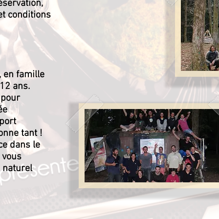
éservation,
et conditions
, en famille
 12 ans.
 pour
ée
port
onne tant !
ce dans le
 vous
 naturel