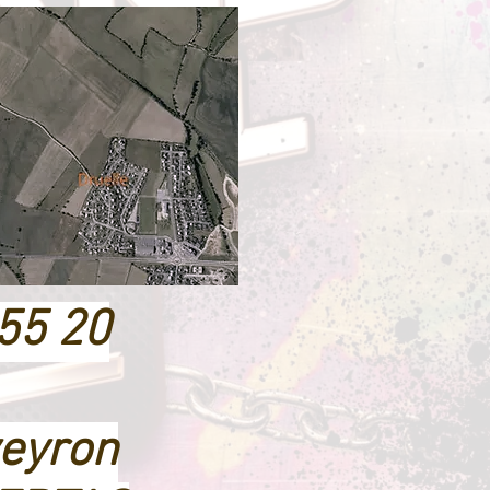
 55 20
eyron